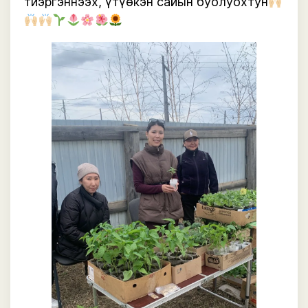
тиэргэннээх, үтүөкэн сайын буолуохтун