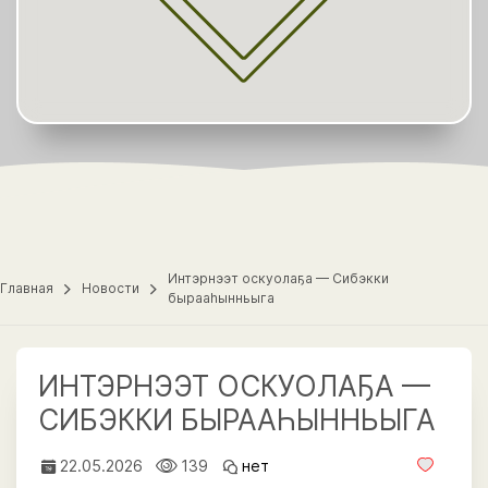
Интэрнээт оскуолаҕа — Сибэкки
Главная
Новости
бырааһынньыга
ИНТЭРНЭЭТ ОСКУОЛАҔА —
СИБЭККИ БЫРААҺЫННЬЫГА
22.05.2026
139
нет