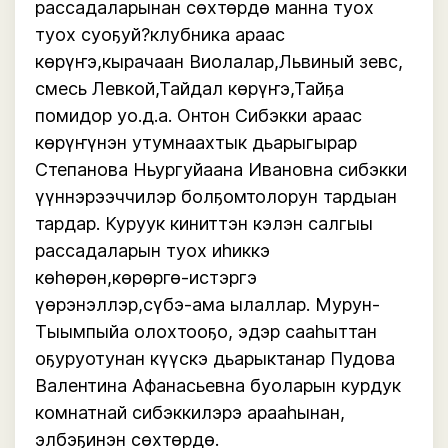
рассадаларынан сөхтөрдө манна туох 
туох суоҕуй?клубника араас 
көрүҥэ,кырачаан Виолалар,Львиный зевс, 
смесь Левкой,Тайдал көрүҥэ,Тайҕа 
помидор уо.д.а. Онтон Сибэкки араас 
көрүҥүнэн утумнаахтык дьарыгырар 
Степанова Ньургуйаана Ивановна сибэкки 
үүннэрээччилэр болҕомтолорун тардыан 
тардар. Куруук киниттэн кэлэн салгыы 
рассадаларын туох иһиккэ 
көһөрөн,көрөргө-истэргэ 
үөрэнэллэр,сүбэ-ама ылаллар. Мурун-
Тыымпыйа олохтооҕо, эдэр сааһыттан 
оҕуруотунан күүскэ дьарыктанар Пудова 
Валентина Афанасьевна буоларын курдук 
комнатнай сибэккилэрэ арааһынан, 
элбэҕинэн сөхтөрдө.
