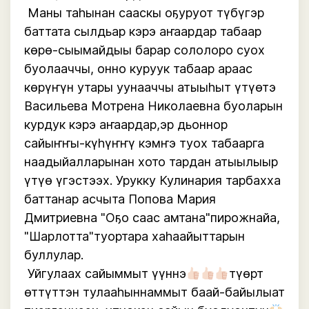
 Маны таһынан сааскы оҕуруот түбүгэр  
баттата сылдьар кэрэ аҥаардар табаар 
көрө-сыымайдыы барар сололоро суох 
буолааччы, онно куруук табаар араас 
көрүҥүн утары уунааччы атыыһыт үтүөтэ 
Васильева Мотрена Николаевна буоларын 
курдук кэрэ аҥаардар,эр дьоннор 
сайыҥҥы-күһүҥҥү кэмҥэ туох табаарга 
наадыйалларынан хото тардан атыылыыр 
үтүө үгэстээх. Урукку Кулинария тарбахха 
баттанар асчыта Попова Мария 
Дмитриевна "Оҕо саас амтана"пирожнайа, 
"Шарлотта"туортара хаһаайыттарын 
буллулар.

 Уйгулаах сайыммыт үүннэ
түөрт 
өттүттэн тулааһыннаммыт баай-байылыат 