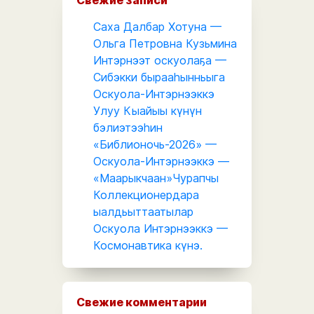
Саха Далбар Хотуна —
Ольга Петровна Кузьмина
Интэрнээт оскуолаҕа —
Сибэкки бырааһынньыга
Оскуола-Интэрнээккэ
Улуу Кыайыы күнүн
бэлиэтээһин
«Библионочь-2026» —
Оскуола-Интэрнээккэ —
«Маарыкчаан»Чурапчы
Коллекционердара
ыалдьыттаатылар
Оскуола Интэрнээккэ —
Космонавтика күнэ.
Свежие комментарии