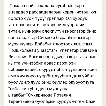
 Самаан сайын кэлэрэ чугаһаан кэрэ 
аҥаардар рассаадаларын көрөн-истэн, күн 
солото суох түбүгүрэллэр. Ол курдук 
Интэрнээппитигэр кэрэни дьүөрэлии 
тутан, күннээҕи олохпутун киэргэтэр биир 
санаалаахтар Сибэкки бырааһынньыгар 
муһуннулар. Бэйэбит олохтоох кыыспыт 
Пришкольнай учаастагы үлэлэтэр Саввина 
Виктория Васильевна дьүөгэ кыргыттарын 
кытта үүннэрбит араас кэрэчээн  
сибэккилэрин, оҕуруот аһын үүнээйилэрин 
ама ким көрөн үөрбэт,дууһата долгуйбат 
буолуой?Улуус биир биллэр оҕуруотчута 
"сибэкки туһа диэн муннукка 
ытаабыт"Сухаринова Розалия 
Терентьевна буоларын курдук өлгөм баай 