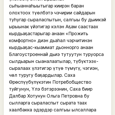
сыһыаннаһыытыгар киирэн баран
олохтоох түөлбэтэ чэчирии сайдарын
туһугар сыраласпытын, салгыы бу дьиикэй
ырыынак үйэтигэр кэлэн Аҕам саастаах
кырдьаҕастарыгар анаан «Прожить
комфортно» диэн дьаһал чэрчитинэн
кырдьаҕас-кыаммат дьоннорго анаан
Благоустроеннай дьиэ тутуутун туруорса
сылдьарын сыаналаатылар, түбүктээх-
сыралаах үлэтигэр үтүө түмүгү, чэгиэн,
чөл туругу баҕардылар. Саха
Өрөспүүбүлүкэтин Потребобщество
туйгунун, Үлэ бэтэрээнин, Саха биир
Далбар Хотунун Ольга Петровна бу
сылларга сыраласпыт сырата таах
хаалбакка эдэрдэр салгыы ылсаллара