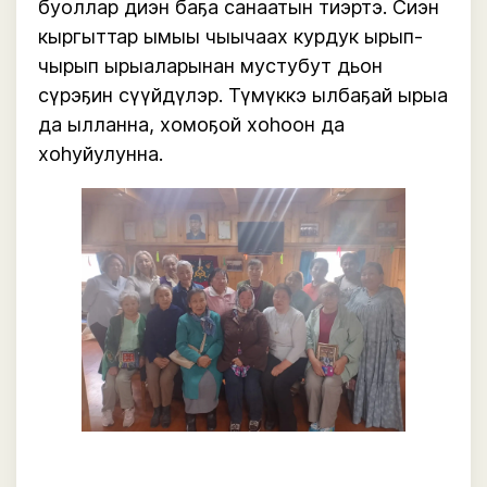
буоллар диэн баҕа санаатын тиэртэ. Сиэн
кыргыттар ымыы чыычаах курдук ырып-
чырып ырыаларынан мустубут дьон
сүрэҕин сүүйдүлэр. Түмүккэ ылбаҕай ырыа
да ылланна, хомоҕой хоһоон да
хоһуйулунна.