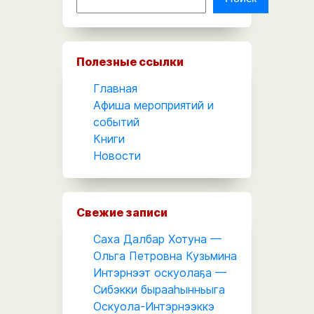
Полезные ссылки
Главная
Афиша мероприятий и
событий
Книги
Новости
Свежие записи
Саха Далбар Хотуна —
Ольга Петровна Кузьмина
Интэрнээт оскуолаҕа —
Сибэкки бырааһынньыга
Оскуола-Интэрнээккэ