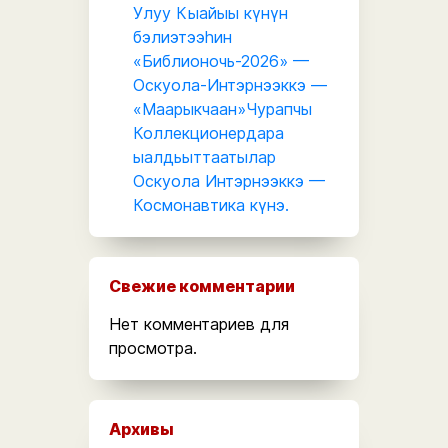
Улуу Кыайыы күнүн
бэлиэтээһин
«Библионочь-2026» —
Оскуола-Интэрнээккэ —
«Маарыкчаан»Чурапчы
Коллекционердара
ыалдьыттаатылар
Оскуола Интэрнээккэ —
Космонавтика күнэ.
Свежие комментарии
Нет комментариев для
просмотра.
Архивы