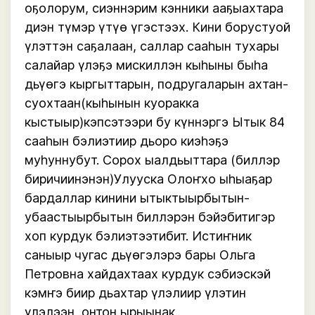
оҕолорум, сиэннэрим кэнники ааҕыахтара
диэн түмэр үтүө үгэстээх. Кини борустуой
үлэттэн саҕалаан, саллар сааһын тухары
салайар үлэҕэ мискиллэн кыһыны быһа
дьүөгэ кыргыттарын, подругаларын ахтан-
суохтаан(кыһынын куоракка
кыстыыр)кэпсэтээри бу күннэргэ Ытык 84
сааһын бэлиэтиир дьоро киэһэҕэ
муһуннубут. Сорох ыалдьыттара (биллэр
биричиинэнэн)Улууска Олоҥхо ыһыаҕар
бардаллар кинини ытыктыырбытын-
убаастыырбытын биллэрэн бэйэбитигэр
хоп курдук бэлиэтээтибит. Истиҥник
саныыр чугас дьүөгэлэрэ бары Ольга
Петровна хайдахтаах курдук сэбиэскэй
кэмҥэ биир дьахтар үлэлиир үлэтин
үлэлээн, онтон ырыынак