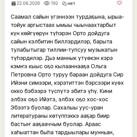
22.06.2026
192
нет
Саамал сайын үгэннээн турдаҕына, ырыа-
тойук аргыстаах ымыы чыычаахтарбыт
күн көйгүөрүн түһэрэн Орто дойдуга
сайын кэлбитин биллэрдилэр, барыта
тулабытыгар тиллии-тупсуу музыкатын
түһэрдилэр. Дьэ маннык үтүөкэн кэрэ
кэмҥэ кыыс оҕо кылааннааҕа Ольга
Петровна Орто туруу бараан дойдуга Сир
Ийэни симээри, кэрэтиттэн бэрсээри күөх
окко бэбээрэ түспүтэ эбитэ үһү. Кини
элбэх оҕо Ийэтэ, элбэх оҕо хос-хос
Эбээтэ буолар. Сахалыы уус-уран
литератураны көтүппэккэ ааҕар биир
бастыҥ ааҕааччым буолар. Араас
хаһыаттан быһа тардыылары мунньан,