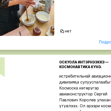
нет
Подро
ОСКУОЛА ИНТЭРНЭЭККЭ —
КОСМОНАВТИКА КҮНЭ.
р
истребительнай авиацион
дивизияҕа сулууспалаабыт
Космоска көтөрүгэр
авиаконструктор Сергей
Павлович Королев улахан
үтүөлээх. Ол эрээри косм