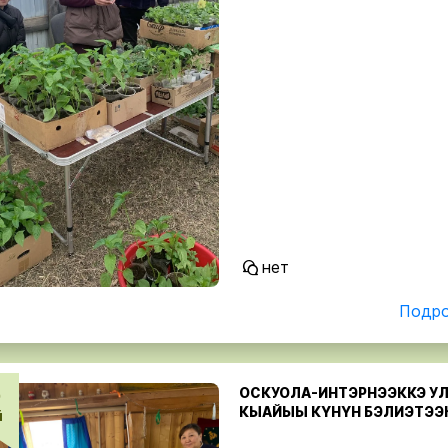
нет
Подро
ОСКУОЛА-ИНТЭРНЭЭККЭ УЛ
9
КЫАЙЫЫ КҮНҮН БЭЛИЭТЭЭ
й