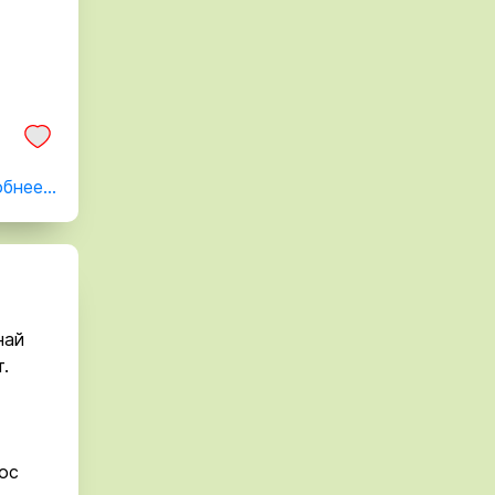
бнее...
най
.
ос