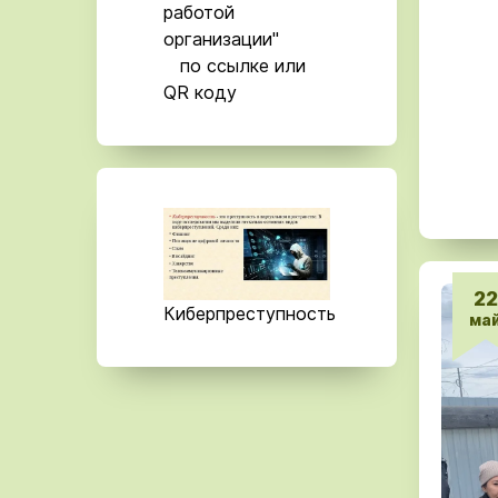
работой
организации"
по ссылке или
QR коду
22
Киберпреступность
ма