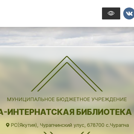
МУНИЦИПАЛЬНОЕ БЮДЖЕТНОЕ УЧРЕЖДЕНИЕ
-ИНТЕРНАТСКАЯ БИБЛИОТЕКА 
РС(Якутия), Чурапчинский улус, 678700 с.Чурапча