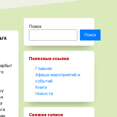
Поиск
Поиск
ЬГА
Полезные ссылки
тарбыт
Главная
то
Афиша мероприятий и
событий
Книги
уу
Новости
ьэ
ҥэ
ьга
Свежие записи
аан