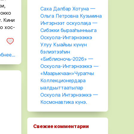
ри,
Саха Далбар Хотуна —
 окко
Ольга Петровна Кузьмина
. Кини
Интэрнээт оскуолаҕа —
о хос-
Сибэкки бырааһынньыга
Оскуола-Интэрнээккэ
Улуу Кыайыы күнүн
бэлиэтээһин
бнее...
«Библионочь-2026» —
Оскуола-Интэрнээккэ —
«Маарыкчаан»Чурапчы
Коллекционердара
ыалдьыттаатылар
Оскуола Интэрнээккэ —
Космонавтика күнэ.
Свежие комментарии