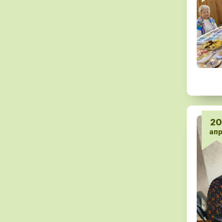
20
ап