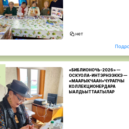
нет
Подро
«БИБЛИОНОЧЬ-2026» —
ОСКУОЛА-ИНТЭРНЭЭККЭ —
р
«МААРЫКЧААН»ЧУРАПЧЫ
КОЛЛЕКЦИОНЕРДАРА
ЫАЛДЬЫТТААТЫЛАР