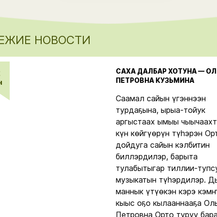
ЕЖИЕ НОВОСТИ
САХА ДАЛБАР ХОТУНА — ОЛ
2
ПЕТРОВНА КУЗЬМИНА
н
Саамал сайын үгэннээн
турдаҕына, ырыа-тойук
аргыстаах ымыы чыычаах
күн көйгүөрүн түһэрэн Ор
дойдуга сайын кэлбитин
биллэрдилэр, барыта
тулабытыгар тиллии-тупс
музыкатын түһэрдилэр. Д
маннык үтүөкэн кэрэ кэм
кыыс оҕо кылааннааҕа Ол
Петровна Орто туруу бар