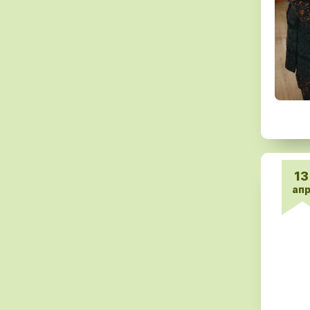
13
ап