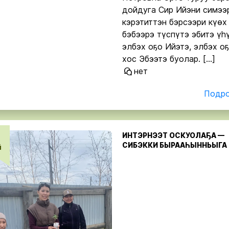
дойдуга Сир Ийэни симээ
кэрэтиттэн бэрсээри күөх
бэбээрэ түспүтэ эбитэ үһү
элбэх оҕо Ийэтэ, элбэх оҕ
хос Эбээтэ буолар. […]
нет
Подро
ИНТЭРНЭЭТ ОСКУОЛАҔА —
СИБЭККИ БЫРААҺЫННЬЫГА
й