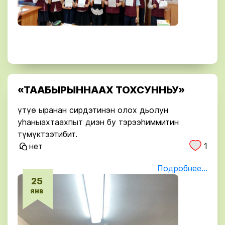
«ТААБЫРЫННААХ ТОХСУННЬУ»
үтүө ыранан сирдэтинэн олох дьолун
уһаныахтаахпыт диэн бу тэрээһиммитин
түмүктээтибит.
нет
1
Подробнее...
25
янв