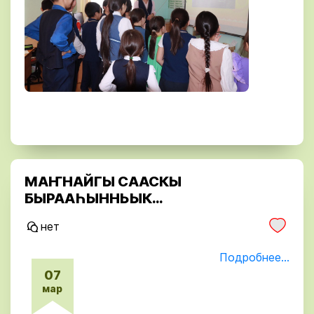
МАҤНАЙГЫ СААСКЫ
БЫРААҺЫННЬЫК…
нет
Подробнее...
07
мар