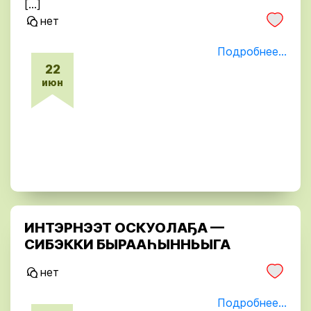
[…]
нет
Подробнее...
22
июн
ИНТЭРНЭЭТ ОСКУОЛАҔА —
СИБЭККИ БЫРААҺЫННЬЫГА
нет
Подробнее...