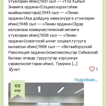
үтүөлэрин иһин);1931 сыл — «Үлэ Кыһыл
Знамята ордена»(Социал.күрэхтэһии
кыайыылаахтара);1945 сыл — «Ленин
ордена»(Аҕа дойдуну көмүскүүргэ үтүөлэрин
иһин);1948 сыл — «Ленин ордена»(Эдэр
көлүөнэни коммунистическай иитиигэ
үтүөлэрин иһин);1956 сыл — «Ленин
ордена»(советскэй ыччат социал.тутууга
кылаатын иһин);1968 сыл — «Өктөөбүрүскэй
Революция ордена»(комсомолецтар Сэбиэскэй
былаас атаҕар туруутугар хорсуннук
сэриилэспиттэрин иһин). Түмүккэ […]
нет
1
Подробнее...
02
апр