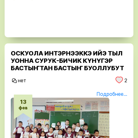
ОСКУОЛА ИНТЭРНЭЭККЭ ИЙЭ ТЫЛ
УОННА СУРУК-БИЧИК КҮНҮГЭР
БАСТЫҤТАН БАСТЫҤ БУОЛЛУБУТ
нет
2
Подробнее...
13
фев