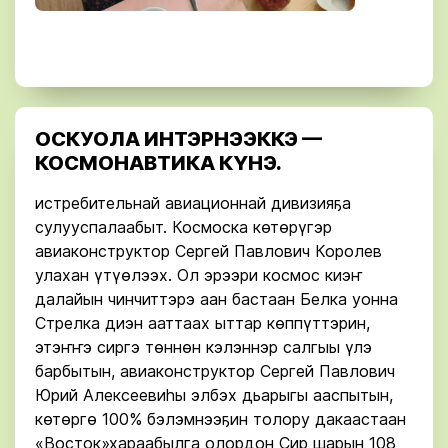
ОСКУОЛА ИНТЭРНЭЭККЭ —
КОСМОНАВТИКА КҮНЭ.
истребительнай авиационнай дивизияҕа
сулууспалаабыт. Космоска көтөрүгэр
авиаконструктор Сергей Павлович Королев
улахан үтүөлээх. Ол эрээри космос киэҥ
далайын чинчиттэрэ аан бастаан Белка уонна
Стрелка диэн ааттаах ыттар көппүттэрин,
этэҥҥэ сиргэ төннөн кэлэннэр салгыы үлэ
барбытын, авиаконструктор Сергей Павлович
Юрий Алексеевиһы элбэх дьарыгы ааспытын,
көтөргө 100% бэлэмнээҕин толору дакаастаан
«Восток»хараабылга олордон Сир шарын 108