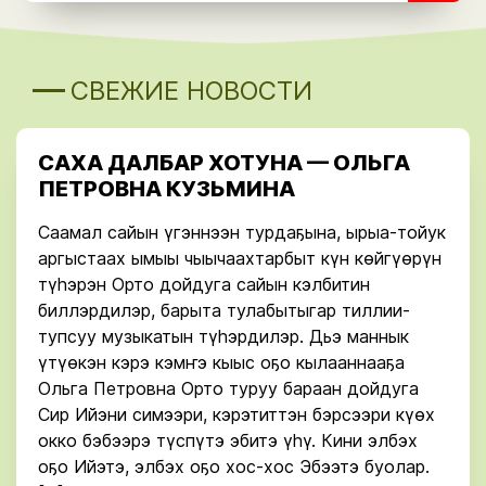
СВЕЖИЕ НОВОСТИ
САХА ДАЛБАР ХОТУНА — ОЛЬГА
ПЕТРОВНА КУЗЬМИНА
Саамал сайын үгэннээн турдаҕына, ырыа-тойук
аргыстаах ымыы чыычаахтарбыт күн көйгүөрүн
түһэрэн Орто дойдуга сайын кэлбитин
биллэрдилэр, барыта тулабытыгар тиллии-
тупсуу музыкатын түһэрдилэр. Дьэ маннык
үтүөкэн кэрэ кэмҥэ кыыс оҕо кылааннааҕа
Ольга Петровна Орто туруу бараан дойдуга
Сир Ийэни симээри, кэрэтиттэн бэрсээри күөх
окко бэбээрэ түспүтэ эбитэ үһү. Кини элбэх
оҕо Ийэтэ, элбэх оҕо хос-хос Эбээтэ буолар.