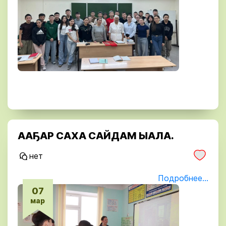
ААҔАР САХА САЙДАМ ЫАЛА.
нет
Подробнее...
07
мар