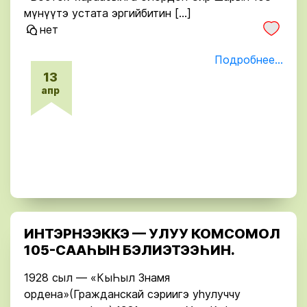
мүнүүтэ устата эргийбитин […]
нет
Подробнее...
13
апр
ИНТЭРНЭЭККЭ — УЛУУ КОМСОМОЛ
105-СААҺЫН БЭЛИЭТЭЭҺИН.
1928 сыл — «КыҺыл Знамя
ордена»(Гражданскай сэриигэ уһулуччу