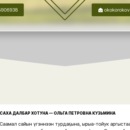
5906938
okokorokov
САХА ДАЛБАР ХОТУНА — ОЛЬГА ПЕТРОВНА КУЗЬМИНА
Саамал сайын үгэннээн турдаҕына, ырыа-тойук аргыста