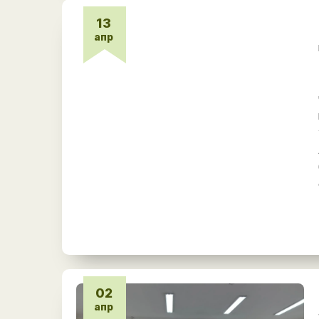
13
апр
02
апр