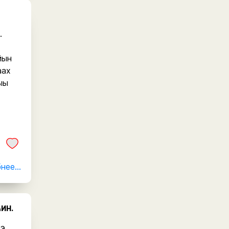
.
йын
аах
ыы
ее...
ИН.
гэ