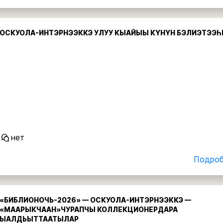
ОСКУОЛА-ИНТЭРНЭЭККЭ УЛУУ КЫАЙЫЫ КҮНҮН БЭЛИЭТЭЭҺ
нет
Подробн
«БИБЛИОНОЧЬ-2026» — ОСКУОЛА-ИНТЭРНЭЭККЭ —
«МААРЫКЧААН»ЧУРАПЧЫ КОЛЛЕКЦИОНЕРДАРА
ЫАЛДЬЫТТААТЫЛАР