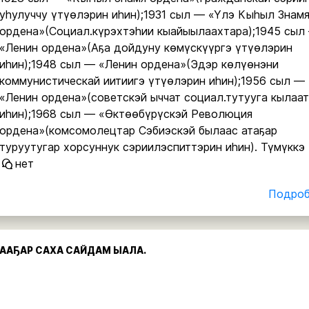
уһулуччу үтүөлэрин иһин);1931 сыл — «Үлэ Кыһыл Знам
ордена»(Социал.күрэхтэһии кыайыылаахтара);1945 сыл
«Ленин ордена»(Аҕа дойдуну көмүскүүргэ үтүөлэрин
иһин);1948 сыл — «Ленин ордена»(Эдэр көлүөнэни
коммунистическай иитиигэ үтүөлэрин иһин);1956 сыл —
«Ленин ордена»(советскэй ыччат социал.тутууга кылаа
иһин);1968 сыл — «Өктөөбүрүскэй Революция
ордена»(комсомолецтар Сэбиэскэй былаас атаҕар
туруутугар хорсуннук сэриилэспиттэрин иһин). Түмүккэ 
нет
Подробн
ААҔАР САХА САЙДАМ ЫАЛА.