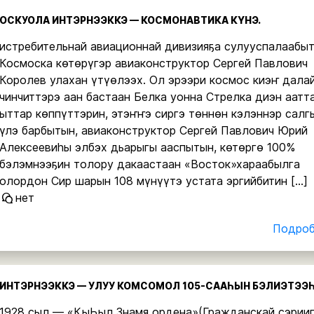
ОСКУОЛА ИНТЭРНЭЭККЭ — КОСМОНАВТИКА КҮНЭ.
истребительнай авиационнай дивизияҕа сулууспалаабыт
Космоска көтөрүгэр авиаконструктор Сергей Павлович
Королев улахан үтүөлээх. Ол эрээри космос киэҥ дала
чинчиттэрэ аан бастаан Белка уонна Стрелка диэн аатт
ыттар көппүттэрин, этэҥҥэ сиргэ төннөн кэлэннэр салг
үлэ барбытын, авиаконструктор Сергей Павлович Юрий
Алексеевиһы элбэх дьарыгы ааспытын, көтөргө 100%
бэлэмнээҕин толору дакаастаан «Восток»хараабылга
олордон Сир шарын 108 мүнүүтэ устата эргийбитин […]
нет
Подробн
ИНТЭРНЭЭККЭ — УЛУУ КОМСОМОЛ 105-СААҺЫН БЭЛИЭТЭЭҺ
1928 сыл — «КыҺыл Знамя ордена»(Гражданскай сэрии