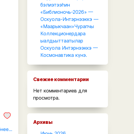
бэлиэтээһин
«Библионочь-2026» —
Оскуола-Интэрнээккэ —
«Маарыкчаан»Чурапчы
Коллекционердара
ыалдьыттаатылар
Оскуола Интэрнээккэ —
Космонавтика күнэ.
Свежие комментарии
Нет комментариев для
просмотра.
Архивы
ее...
Июнь 2026