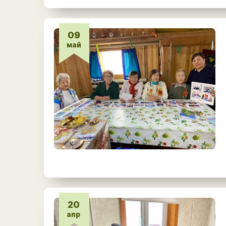
09
май
20
апр