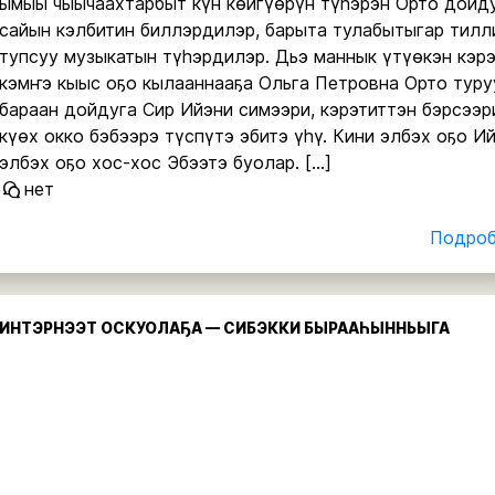
ымыы чыычаахтарбыт күн көйгүөрүн түһэрэн Орто дойд
сайын кэлбитин биллэрдилэр, барыта тулабытыгар тилл
тупсуу музыкатын түһэрдилэр. Дьэ маннык үтүөкэн кэр
кэмҥэ кыыс оҕо кылааннааҕа Ольга Петровна Орто туру
бараан дойдуга Сир Ийэни симээри, кэрэтиттэн бэрсээр
күөх окко бэбээрэ түспүтэ эбитэ үһү. Кини элбэх оҕо Ий
элбэх оҕо хос-хос Эбээтэ буолар. […]
нет
Подробн
ИНТЭРНЭЭТ ОСКУОЛАҔА — СИБЭККИ БЫРААҺЫННЬЫГА