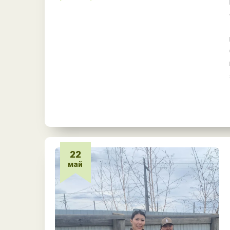
22
май