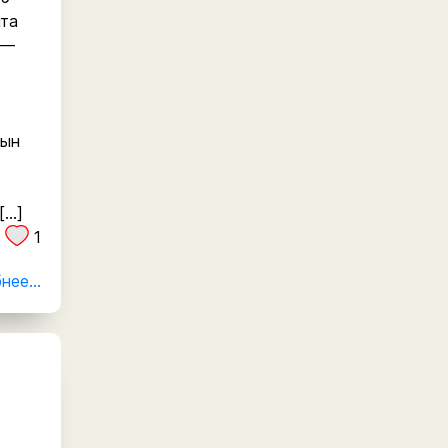
ята
 —
тын
[…]
1
ее...