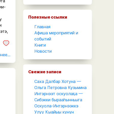
уга
ии-
э
Полезные ссылки
у
и
Главная
этэ,
Афиша мероприятий и
событий
Книги
Новости
ее...
Свежие записи
Саха Далбар Хотуна —
Ольга Петровна Кузьмина
Интэрнээт оскуолаҕа —
Сибэкки бырааһынньыга
Оскуола-Интэрнээккэ
Улуу Кыайыы күнүн