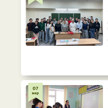
07
мар