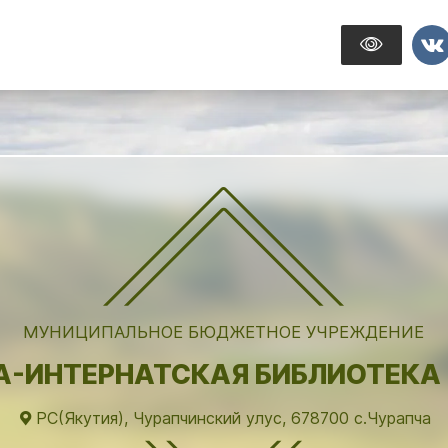
МУНИЦИПАЛЬНОЕ БЮДЖЕТНОЕ УЧРЕЖДЕНИЕ
-ИНТЕРНАТСКАЯ БИБЛИОТЕКА 
РС(Якутия), Чурапчинский улус, 678700 с.Чурапча