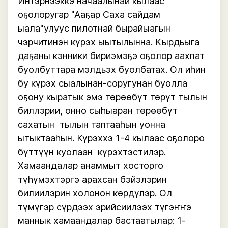
Интэрнээккэ начаалынай кылаас 
оҕолоругар "Ааҕар Саха сайдам 
ыала"улуус пилотнай бырайыагын 
чэрчитинэн күрэх ыытылынна. Кырдьыга 
даҕаны кэнники бириэмэҕэ оҕолор аахпат 
буолбуттара мэлдьэх буолбатах. Ол иһин 
бу күрэх сыалынан-соругунан буолла 
оҕону кыратык эмэ төрөөбүт төрүт тылын 
биллэрии, онно сыһыаран төрөөбүт 
сахатын  тылын таптааһын уонна 
ытыктааһын. Күрэххэ 1-4 кылаас оҕолоро 
бүттүүн куолаан  күрэхтэстилэр. 
Хамаандалар анаммыт хосторго 
түһүмэхтэргэ арахсан бэйэлэрин 
билиилэрин холонон көрдүлэр. Ол 
түмүгэр сүрдээх эрийсиилээх түгэҥҥэ 
маннык хамаандалар бастаатылар: 1-