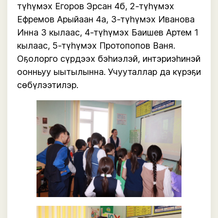
түһүмэх Егоров Эрсан 4б, 2-түһүмэх 
Ефремов Арыйаан 4а, 3-түһүмэх Иванова 
Инна 3 кылаас, 4-түһүмэх Баишев Артем 1 
кылаас, 5-түһүмэх Протопопов Ваня. 
Оҕолорго сүрдээх бэһиэлэй, интэриэһинэй 
оонньуу ыытылынна. Учууталлар да күрэҕи 
сөбүлээтилэр.