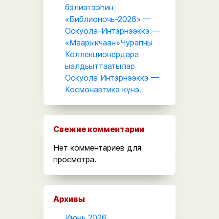
бэлиэтээһин
«Библионочь-2026» —
Оскуола-Интэрнээккэ —
«Маарыкчаан»Чурапчы
Коллекционердара
ыалдьыттаатылар
Оскуола Интэрнээккэ —
Космонавтика күнэ.
Свежие комментарии
Нет комментариев для
просмотра.
Архивы
Июнь 2026