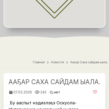
Главная
Новости
Ааҕар Саха сайдам ыала.
ААҔАР САХА САЙДАМ ЫАЛА.
07.03.2026
242
нет
 Бу ааспыт нэдиэлэҕэ Оскуола-