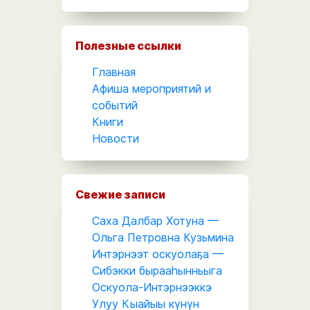
Полезные ссылки
Главная
Афиша мероприятий и
событий
Книги
Новости
Свежие записи
Саха Далбар Хотуна —
Ольга Петровна Кузьмина
Интэрнээт оскуолаҕа —
Сибэкки бырааһынньыга
Оскуола-Интэрнээккэ
Улуу Кыайыы күнүн