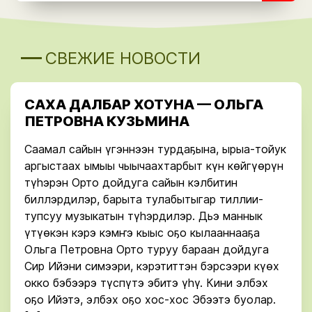
СВЕЖИЕ НОВОСТИ
САХА ДАЛБАР ХОТУНА — ОЛЬГА
ПЕТРОВНА КУЗЬМИНА
Саамал сайын үгэннээн турдаҕына, ырыа-тойук
аргыстаах ымыы чыычаахтарбыт күн көйгүөрүн
түһэрэн Орто дойдуга сайын кэлбитин
биллэрдилэр, барыта тулабытыгар тиллии-
тупсуу музыкатын түһэрдилэр. Дьэ маннык
үтүөкэн кэрэ кэмҥэ кыыс оҕо кылааннааҕа
Ольга Петровна Орто туруу бараан дойдуга
Сир Ийэни симээри, кэрэтиттэн бэрсээри күөх
окко бэбээрэ түспүтэ эбитэ үһү. Кини элбэх
оҕо Ийэтэ, элбэх оҕо хос-хос Эбээтэ буолар.