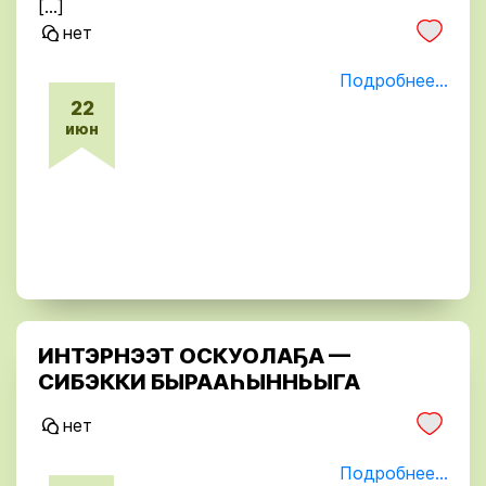
[…]
нет
Подробнее...
22
июн
ИНТЭРНЭЭТ ОСКУОЛАҔА —
СИБЭККИ БЫРААҺЫННЬЫГА
нет
Подробнее...