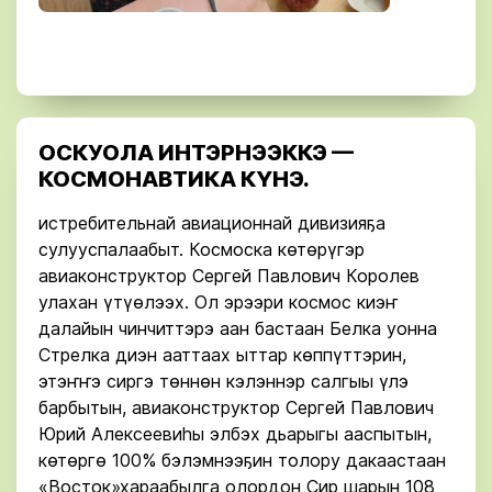
ОСКУОЛА ИНТЭРНЭЭККЭ —
КОСМОНАВТИКА КҮНЭ.
истребительнай авиационнай дивизияҕа
сулууспалаабыт. Космоска көтөрүгэр
авиаконструктор Сергей Павлович Королев
улахан үтүөлээх. Ол эрээри космос киэҥ
далайын чинчиттэрэ аан бастаан Белка уонна
Стрелка диэн ааттаах ыттар көппүттэрин,
этэҥҥэ сиргэ төннөн кэлэннэр салгыы үлэ
барбытын, авиаконструктор Сергей Павлович
Юрий Алексеевиһы элбэх дьарыгы ааспытын,
көтөргө 100% бэлэмнээҕин толору дакаастаан
«Восток»хараабылга олордон Сир шарын 108