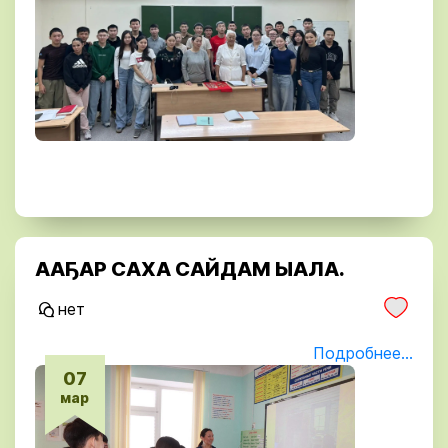
ААҔАР САХА САЙДАМ ЫАЛА.
нет
Подробнее...
07
мар