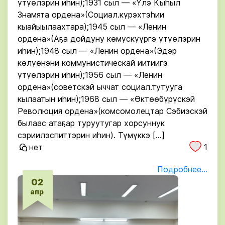
үтүөлэрин иһин);1931 сыл — «Үлэ Кыһыл
Знамята ордена»(Социал.күрэхтэһии
кыайыылаахтара);1945 сыл — «Ленин
ордена»(Аҕа дойдуну көмүскүүргэ үтүөлэрин
иһин);1948 сыл — «Ленин ордена»(Эдэр
көлүөнэни коммунистическай иитиигэ
үтүөлэрин иһин);1956 сыл — «Ленин
ордена»(советскэй ыччат социал.тутууга
кылаатын иһин);1968 сыл — «Өктөөбүрүскэй
Революция ордена»(комсомолецтар Сэбиэскэй
былаас атаҕар туруутугар хорсуннук
сэриилэспиттэрин иһин). Түмүккэ […]
нет
1
Подробнее...
02
апр