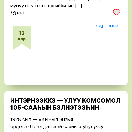
мүнүүтэ устата эргийбитин […]
нет
Подробнее...
13
апр
ИНТЭРНЭЭККЭ — УЛУУ КОМСОМОЛ
105-СААҺЫН БЭЛИЭТЭЭҺИН.
1928 сыл — «КыҺыл Знамя
ордена»(Гражданскай сэриигэ уһулуччу