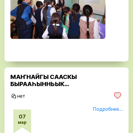
МАҤНАЙГЫ СААСКЫ
БЫРААҺЫННЬЫК…
нет
Подробнее...
07
мар