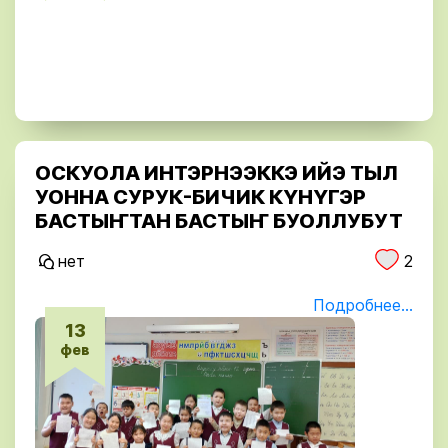
ОСКУОЛА ИНТЭРНЭЭККЭ ИЙЭ ТЫЛ
УОННА СУРУК-БИЧИК КҮНҮГЭР
БАСТЫҤТАН БАСТЫҤ БУОЛЛУБУТ
нет
2
Подробнее...
13
фев