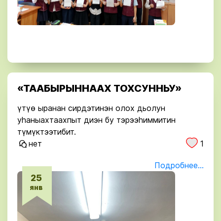
«ТААБЫРЫННААХ ТОХСУННЬУ»
үтүө ыранан сирдэтинэн олох дьолун
уһаныахтаахпыт диэн бу тэрээһиммитин
түмүктээтибит.
нет
1
Подробнее...
25
янв